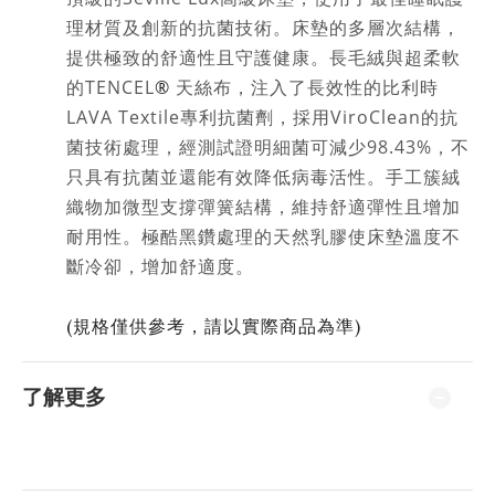
理材質及創新的抗菌技術。
床墊的多層次結構
，
提供極致的舒適性且守護健康
。
長毛絨與超柔軟
的TENCEL
®
天絲布
，注入了長效性的比利時
LAVA Textile專利
抗菌劑
，採用
ViroClean的抗
菌技術處理
，經測試證明細菌可減少98.43%
，不
只具有抗菌並還能有效降低病毒活性
。
手工簇絨
織物加微型支撐彈簧結構
，維持舒適彈性且增加
耐用性
。
極酷黑鑽處理的天然乳膠使床墊溫度不
斷冷卻
，增加舒適度
。
(規格僅供參考，請以實際商品為準)
了解更多