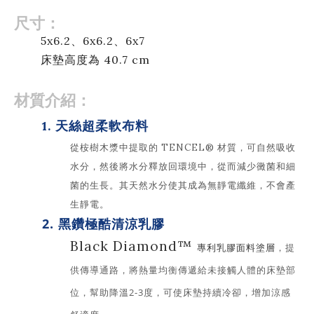
尺寸：
5x6.2、6x6.2、6x7
床墊高度為 40.7 cm
材質介紹：
1. 天絲超柔軟布料
，可
從桉樹木漿中提取的
TENCEL® 材質
自然吸收
水分，然後將水分釋放回環境中，從而減少黴菌和細
菌的生長。其天然水分使其成為無靜電纖維，不會產
生靜電。
2. 黑鑽極酷清涼乳膠
Black Diamond™
，提
專利乳膠面料塗層
供傳導通路
，將熱量均衡傳遞給未接觸人體的床墊部
位
，幫助降溫2-3度
，可使床墊持續冷卻
，增加涼感