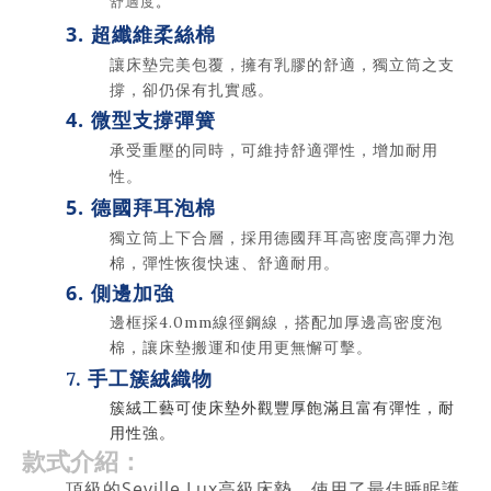
舒適度
。
3. 超纖維柔絲棉
讓床墊完美包覆，擁有乳膠的舒適，獨立筒之支
撐，卻仍保有扎實感。
4. 微型支撐彈簧
承受重壓的同時
維持舒適彈性，增加耐用
，可
性
。
5. 德國拜耳泡棉
獨立筒上下合層，採用德國拜耳高密度高彈力泡
棉，彈性恢復快速、舒適耐用。
6.
側邊加強
邊框採4.0mm線徑鋼線，搭配加厚邊高密度泡
棉，讓床墊搬運和使用更無懈可擊。
7. 手工簇絨織物
簇絨工藝可使床墊外觀豐厚飽滿且富有彈性，耐
用性強。
款式介紹：
頂級的Seville Lux高級床墊
，使用了最佳睡
眠護