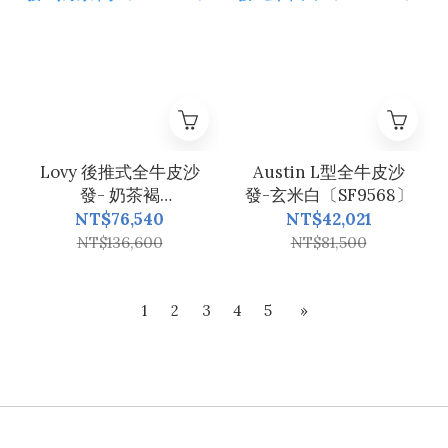
Lovy 後推式全牛皮沙
Austin L型全牛皮沙
發- 奶茶褐
發-玄米白〔SF9568〕
〔SF9547〕
NT$76,540
NT$42,021
NT$136,600
NT$81,500
1
2
3
4
5
»