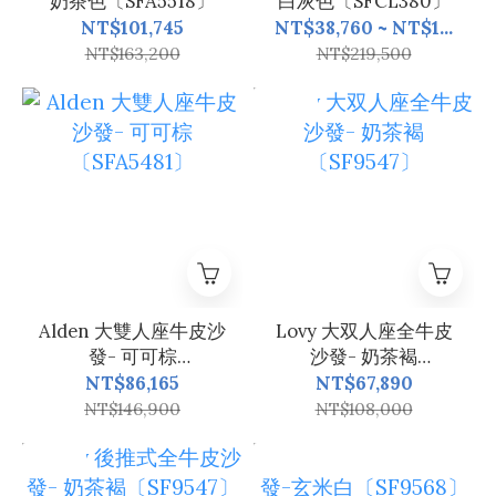
奶茶色〔SFA5518〕
白灰色〔SFCL380〕
NT$101,745
NT$38,760 ~ NT$1...
NT$163,200
NT$219,500
新品上市
Alden 大雙人座牛皮沙
Lovy 大双人座全牛皮
發- 可可棕
沙發- 奶茶褐
〔SFA5481〕
〔SF9547〕
NT$86,165
NT$67,890
NT$146,900
NT$108,000
新品上市
＼ 加入購物車～再享滿萬送1200／